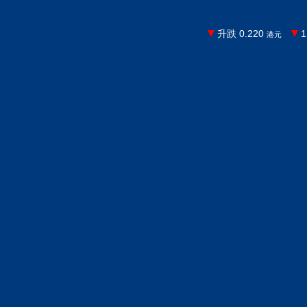
升跌 0.220
1
港元